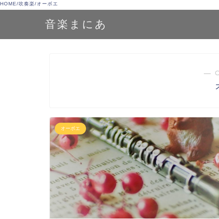
HOME
/
吹奏楽
/
オーボエ
音楽まにあ
― 
オーボエ