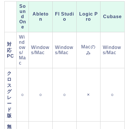
So
un
Ableto
Fl Studi
Logic P
d
Cubase
n
o
ro
On
e
Wi
nd
対
Macの
ow
Window
Window
Window
応
s/
s/Mac
s/Mac
s/Mac
み
PC
Ma
c
ク
ロ
ス
グ
○
○
○
×
○
レ
ー
ド
版
無