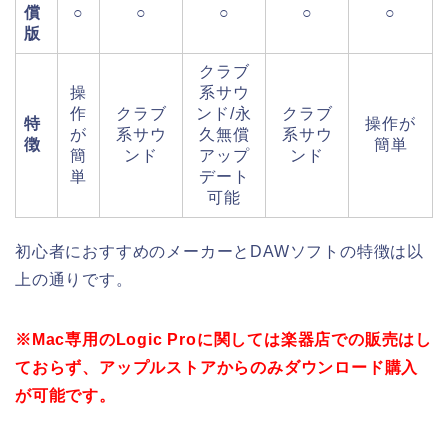
償
○
○
○
○
○
版
クラブ
操
系サウ
作
クラブ
ンド/永
クラブ
特
操作が
が
系サウ
久無償
系サウ
徴
簡単
簡
ンド
アップ
ンド
単
デート
可能
初心者におすすめのメーカーとDAWソフトの特徴は以
上の通りです。
※Mac専用のLogic Proに関しては楽器店での販売はし
ておらず、アップルストアからのみダウンロード購入
が可能です。