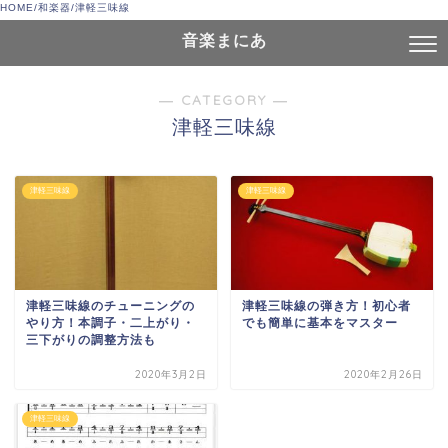
HOME
/
和楽器
/
津軽三味線
音楽まにあ
― CATEGORY ―
津軽三味線
津軽三味線
津軽三味線
津軽三味線のチューニングの
津軽三味線の弾き方！初心者
やり方！本調子・二上がり・
でも簡単に基本をマスター
三下がりの調整方法も
2020年3月2日
2020年2月26日
津軽三味線