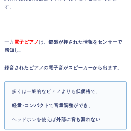
す。
一方
電子ピアノ
は、
鍵盤が押された情報をセンサーで
感知し、
録音されたピアノの電子音がスピーカーから出ます
。
多くは一般的なピアノよりも
低価格
で、
軽量･コンパクト
で
音量調整ができ
、
ヘッドホンを使えば
外部に音も漏れない