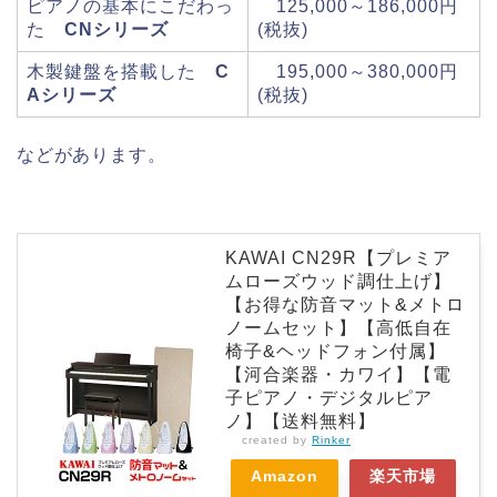
ピアノの基本にこだわっ
125,000～186,000円
た
CNシリーズ
(税抜)
木製鍵盤を搭載した
C
195,000～380,000円
Aシリーズ
(税抜)
などがあります。
KAWAI CN29R【プレミア
ムローズウッド調仕上げ】
【お得な防音マット&メトロ
ノームセット】【高低自在
椅子&ヘッドフォン付属】
【河合楽器・カワイ】【電
子ピアノ・デジタルピア
ノ】【送料無料】
created by
Rinker
Amazon
楽天市場