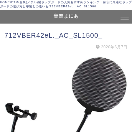
HOME
/
DTM
/
金属(メタル)製ポップガードの人気おすすめランキング！録音に最適なポップ
ガードの選び方と布製との違いも
/
712VBER42eL._AC_SL1500_
音楽まにあ
712VBER42eL._AC_SL1500_
2020年6月7日