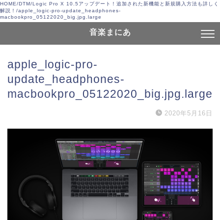
HOME
/
DTM
/
Logic Pro X 10.5アップデート！追加された新機能と新規購入方法も詳しく
解説！
/
apple_logic-pro-update_headphones-
macbookpro_05122020_big.jpg.large
音楽まにあ
apple_logic-pro-
update_headphones-
macbookpro_05122020_big.jpg.large
2020年5月16日