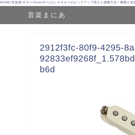
HOME
/
弦楽器
/
ギター
/
Suhr(サー)エレキギターのピックアップ高さと調整方法！種類と
音楽まにあ
2912f3fc-80f9-4295-8a
92833ef9268f_1.578bd
b6d