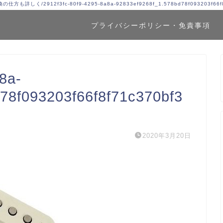
交換の仕方も詳しく
/
2912f3fc-80f9-4295-8a8a-92833ef9268f_1.578bd78f093203f66
プライバシーポリシー・免責事項
8a-
78f093203f66f8f71c370bf3
2020年3月20日