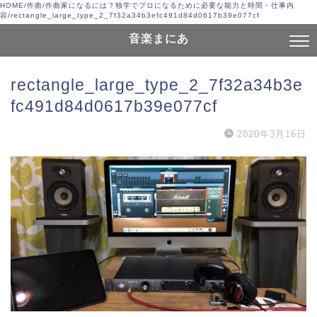
HOME
/
作曲
/
作曲家になるには？独学でプロになるために必要な能力と時間・仕事内
容
/
rectangle_large_type_2_7f32a34b3efc491d84d0617b39e077cf
音楽まにあ
rectangle_large_type_2_7f32a34b3e
fc491d84d0617b39e077cf
2020年3月16日