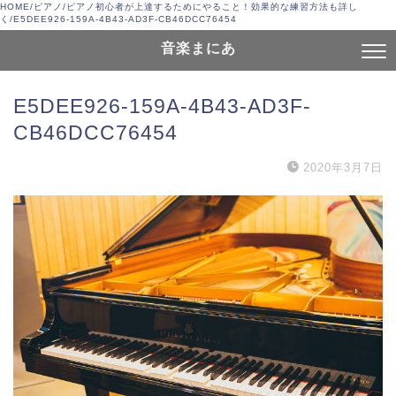
HOME
/
ピアノ
/
ピアノ初心者が上達するためにやること！効果的な練習方法も詳し
く
/
E5DEE926-159A-4B43-AD3F-CB46DCC76454
音楽まにあ
E5DEE926-159A-4B43-AD3F-
CB46DCC76454
2020年3月7日