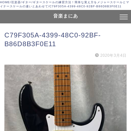
HOME
/
弦楽器
/
ギター
/
ギタースケールの練習方法！簡単な覚え方をメジャースケールとマ
イナースケールの違いとあわせて
/
C79F305A-4399-48C0-92BF-B86D8B3F0E11
音楽まにあ
C79F305A-4399-48C0-92BF-
B86D8B3F0E11
2020年3月4日