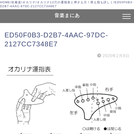
HOME
/
吹奏楽
/
オカリナ
/
オカリナ12穴の運指表と押さえ方！替え指も詳しく
/
ED50F0B3-
D2B7-4AAC-97DC-2127CC7348E7
音楽まにあ
ED50F0B3-D2B7-4AAC-97DC-
2127CC7348E7
2020年2月8日