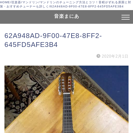
HOME
/
弦楽器
/
マンドリン
/
マンドリンのチューニング方法とコツ！音程がずれる原因と対
策・おすすめチューナーも詳しく
/
62A948AD-9F00-47E8-8FF2-645FD5AFE3B4
音楽まにあ
62A948AD-9F00-47E8-8FF2-
645FD5AFE3B4
2020年2月1日