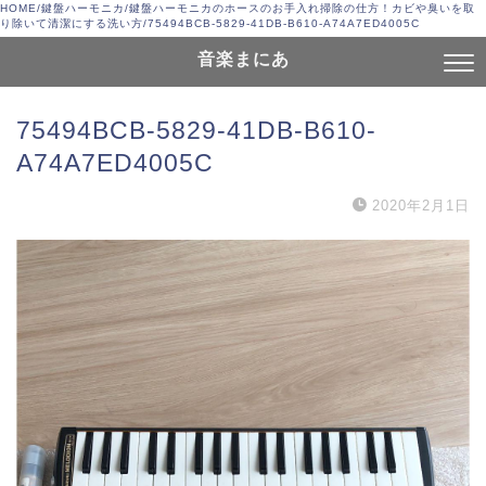
HOME
/
鍵盤ハーモニカ
/
鍵盤ハーモニカのホースのお手入れ掃除の仕方！カビや臭いを取
り除いて清潔にする洗い方
/
75494BCB-5829-41DB-B610-A74A7ED4005C
音楽まにあ
75494BCB-5829-41DB-B610-
A74A7ED4005C
2020年2月1日