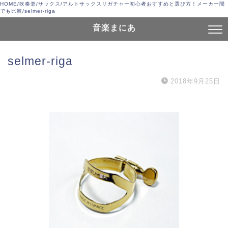
HOME
/
吹奏楽
/
サックス
/
アルトサックスリガチャー初心者おすすめと選び方！メーカー間
でも比較
/
selmer-riga
音楽まにあ
selmer-riga
2018年9月25日