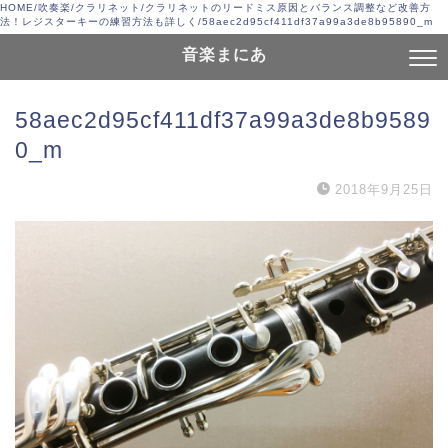
HOME
/
吹奏楽
/
クラリネット
/
クラリネットのリードミス原因とバランス調整など改善方
法！レジスターキーの練習方法も詳しく
/
58aec2d95cf411df37a99a3de8b95890_m
音楽まにあ
58aec2d95cf411df37a99a3de8b9589
0_m
2018年9月25日