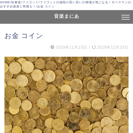
HOME
/
吹奏楽
/
ファゴット
/
ファゴットの値段の高い安いの相場が気になる！モースマンの
おすすめ楽器と特徴も！
/
お金 コイン
音楽まにあ
お金 コイン
2019年11月15日
/
2019年12月23日