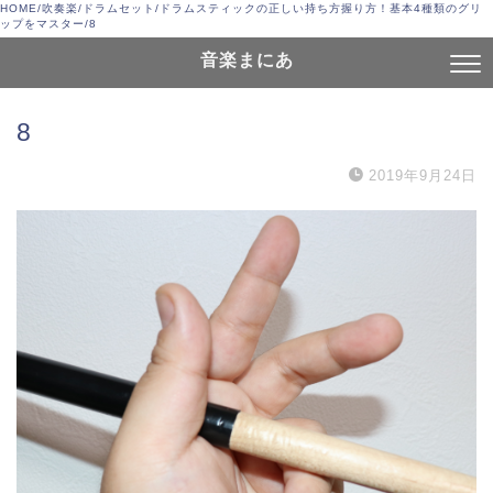
HOME
/
吹奏楽
/
ドラムセット
/
ドラムスティックの正しい持ち方握り方！基本4種類のグリ
ップをマスター
/
8
音楽まにあ
8
2019年9月24日