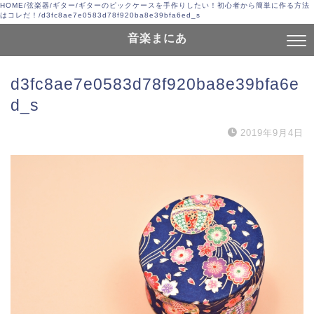
HOME
/
弦楽器
/
ギター
/
ギターのピックケースを手作りしたい！初心者から簡単に作る方法
はコレだ！
/
d3fc8ae7e0583d78f920ba8e39bfa6ed_s
音楽まにあ
d3fc8ae7e0583d78f920ba8e39bfa6e
d_s
2019年9月4日