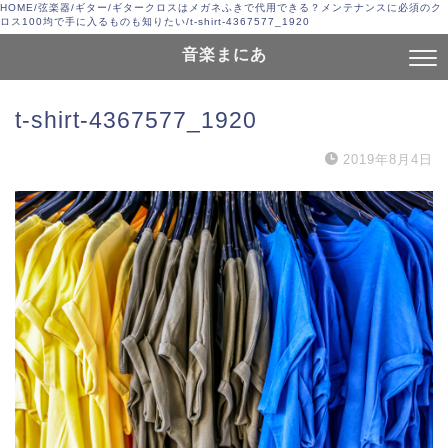
HOME
/
弦楽器
/
ギター
/
ギタークロスはメガネふきで代用できる？メンテナンスに必須のク
ロス100均で手に入るものも知りたい
/
t-shirt-4367577_1920
音楽まにあ
t-shirt-4367577_1920
2019年8月4日