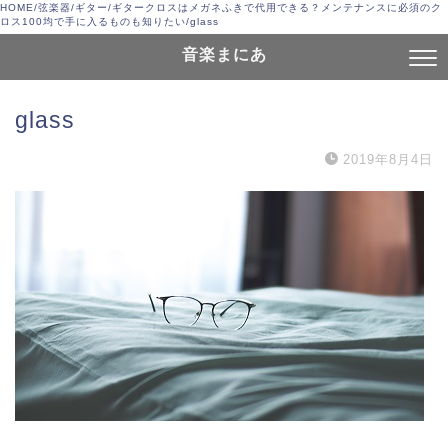
HOME
/
弦楽器
/
ギター
/
ギタークロスはメガネふきで代用できる？メンテナンスに必須のク
ロス100均で手に入るものも知りたい
/
glass
音楽まにあ
glass
2019年8月4日