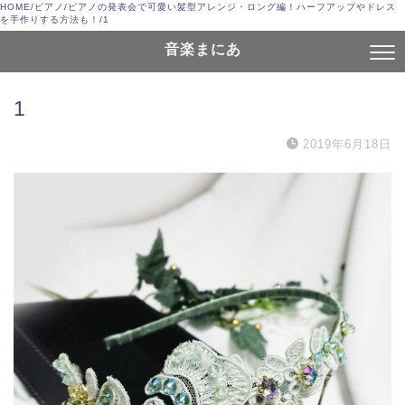
HOME
/
ピアノ
/
ピアノの発表会で可愛い髪型アレンジ・ロング編！ハーフアップやドレス
を手作りする方法も！
/
1
音楽まにあ
1
2019年6月18日