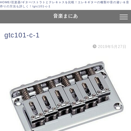
HOME
/
弦楽器
/
ギター
/
ストラトとテレキャスを比較！エレキギターの種類や音の違い＆音
作りの方法も詳しく！
/
gtc101-c-1
音楽まにあ
gtc101-c-1
2019年5月27日