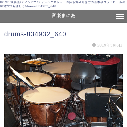
HOME
/
吹奏楽
/
ティンパニ
/
ティンパニマレットの持ち方や叩き方の基本やコツ！ロールの
練習方法も詳しく
/
drums-834932_640
音楽まにあ
drums-834932_640
2019年3月6日