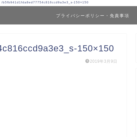
！
/
b5fb941d1fda8ed77754c816ccd9a3e3_s-150×150
プライバシーポリシー・免責事項
4c816ccd9a3e3_s-150×150
2019年3月9日