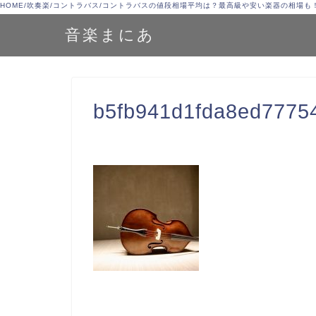
HOME
/
吹奏楽
/
コントラバス
/
コントラバスの値段相場平均は？最高級や安い楽器の相場も
音楽まにあ
b5fb941d1fda8ed7775