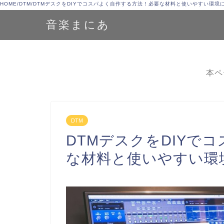
HOME
/
DTM
/
DTMデスクをDIYでコスパよく自作する方法！必要な材料と使いやすい環境
音楽まにあ
本ペ
DTM
DTMデスクをDIYで
な材料と使いやすい環