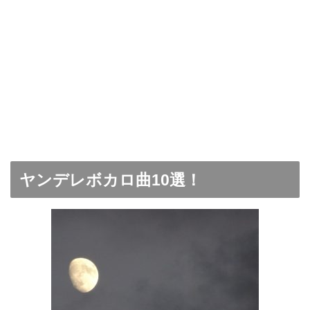
ヤンデレボカロ曲10選！