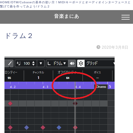
HOME
/
DTM
/
Cubaseの基本の使い方！MIDIキーボードとオーディオインターフェースと
繋げて曲を作ってみよう
/
ドラム２
音楽まにあ
ドラム２
2020年3月8日