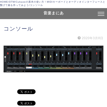
HOME
/
DTM
/
Cubaseの基本の使い方！MIDIキーボードとオーディオインターフェースと
繋げて曲を作ってみよう
/
コンソール
音楽まにあ
コンソール
2020年3月8日