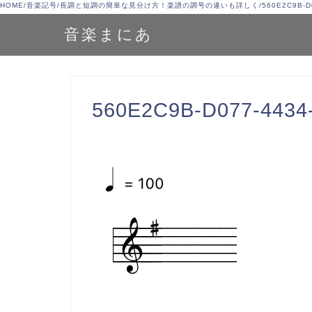
HOME
/
音楽記号
/
長調と短調の簡単な見分け方！楽譜の調号の違いも詳しく
/
560E2C9B-D
音楽まにあ
560E2C9B-D077-4434