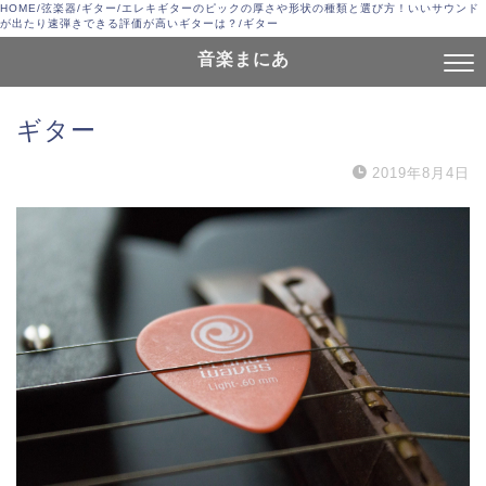
HOME
/
弦楽器
/
ギター
/
エレキギターのピックの厚さや形状の種類と選び方！いいサウンド
が出たり速弾きできる評価が高いギターは？
/
ギター
音楽まにあ
ギター
2019年8月4日