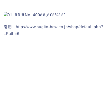
引用：http://www.sugito-bow.co.jp/shop/default.php?
cPath=6